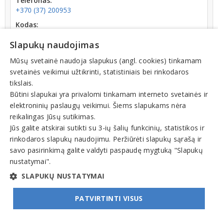
Telefonas:
+370 (37) 200953
Kodas:
135507562
Slapukų naudojimas
Registracijos data:
1999-08-06
Mūsų svetainė naudoja slapukus (angl. cookies) tinkamam
svetainės veikimui užtikrinti, statistiniais bei rinkodaros
Darbuotojų skaičius:
tikslais.
iki 10 darbuotojų
Būtini slapukai yra privalomi tinkamam interneto svetainės ir
elektroninių paslaugų veikimui. Šiems slapukams nėra
reikalingas Jūsų sutikimas.
Jūs galite atskirai sutikti su 3-ių šalių funkcinių, statistikos ir
rinkodaros slapukų naudojimu. Peržiūrėti slapukų sąrašą ir
Veiklos sritys
savo pasirinkimą galite valdyti paspaudę mygtuką "Slapukų
nustatymai".
Odontologijos paslaugos, odontologai
SLAPUKŲ NUSTATYMAI
PATVIRTINTI VISUS
© INFOMINTA, UAB. Visos teisės saugomos. Telefonas
+370 6900 1551
. El. paštas
info@1551.info