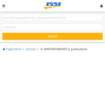
Ieškoti
Pagrindinis
Įmonės
D. MARTINONIENĖS IĮ, parduotuvė