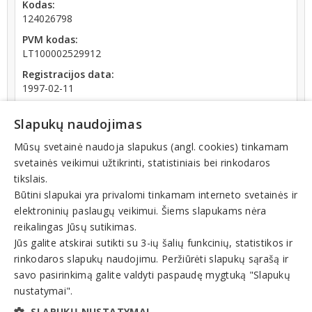
Kodas:
124026798
PVM kodas:
LT100002529912
Registracijos data:
1997-02-11
Darbuotojų skaičius:
Slapukų naudojimas
iki 10 darbuotojų
Apyvarta:
Mūsų svetainė naudoja slapukus (angl. cookies) tinkamam
73 065 €, pelnas po mokesčių 1,7 % (2019 m.)
svetainės veikimui užtikrinti, statistiniais bei rinkodaros
tikslais.
Būtini slapukai yra privalomi tinkamam interneto svetainės ir
elektroninių paslaugų veikimui. Šiems slapukams nėra
reikalingas Jūsų sutikimas.
Jūs galite atskirai sutikti su 3-ių šalių funkcinių, statistikos ir
Veiklos sritys
rinkodaros slapukų naudojimu. Peržiūrėti slapukų sąrašą ir
Juvelyriniai dirbiniai, gintaras
savo pasirinkimą galite valdyti paspaudę mygtuką "Slapukų
nustatymai".
Suvenyrai, dovanos
SLAPUKŲ NUSTATYMAI