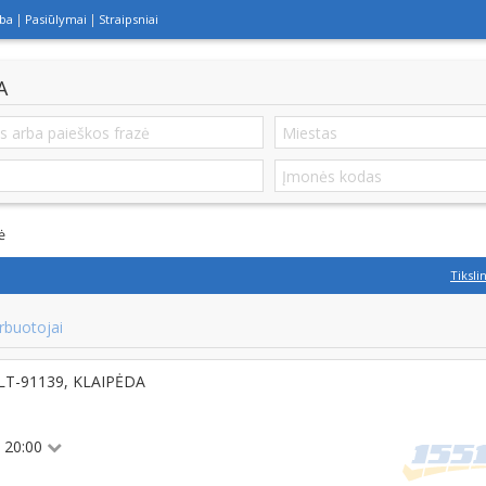
lba
Pasiūlymai
Straipsniai
A
ė
Tiksli
rbuotojai
, LT-91139, KLAIPĖDA
 - 20:00