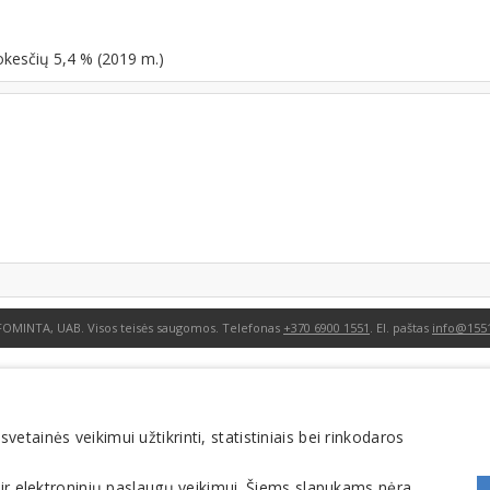
okesčių 5,4 % (2019 m.)
FOMINTA, UAB. Visos teisės saugomos. Telefonas
+370 6900 1551
. El. paštas
info@1551
tainės veikimui užtikrinti, statistiniais bei rinkodaros
 ir elektroninių paslaugų veikimui. Šiems slapukams nėra