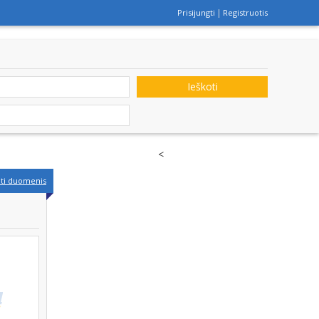
Prisijungti
Registruotis
Ieškoti
<
nti duomenis