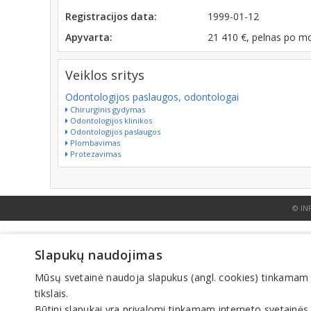
Registracijos data:
1999-01-12
Apyvarta:
21 410 €, pelnas po m
Veiklos sritys
Odontologijos paslaugos, odontologai
Chirurginis gydymas
Odontologijos klinikos
Odontologijos paslaugos
Plombavimas
Protezavimas
© IN
Slapukų naudojimas
Mūsų svetainė naudoja slapukus (angl. cookies) tinkamam sve
tikslais.
Būtini slapukai yra privalomi tinkamam interneto svetainės