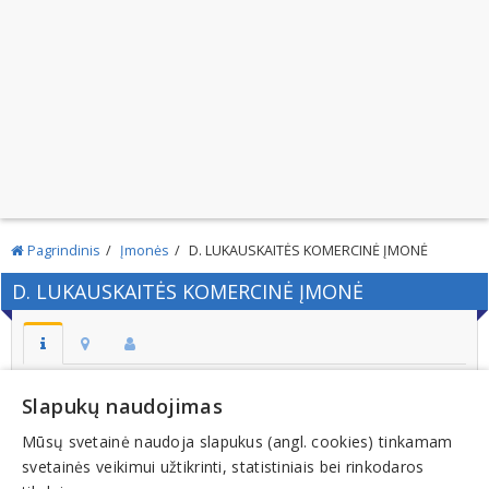
Pagrindinis
Įmonės
D. LUKAUSKAITĖS KOMERCINĖ ĮMONĖ
D. LUKAUSKAITĖS KOMERCINĖ ĮMONĖ
Adresas:
Slapukų naudojimas
RIETAVAS
Mūsų svetainė naudoja slapukus (angl. cookies) tinkamam
Kodas:
svetainės veikimui užtikrinti, statistiniais bei rinkodaros
270044350