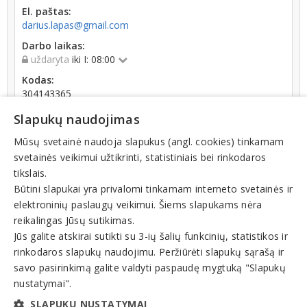
El. paštas:
darius.lapas@gmail.com
Darbo laikas:
uždaryta
iki I: 08:00
Kodas:
304143365
Registracijos data:
Slapukų naudojimas
2015-11-26
Mūsų svetainė naudoja slapukus (angl. cookies) tinkamam
Skola Sodrai:
svetainės veikimui užtikrinti, statistiniais bei rinkodaros
1043.60
€ (nuo 2026-07-07 dienos)
tikslais.
Būtini slapukai yra privalomi tinkamam interneto svetainės ir
elektroninių paslaugų veikimui. Šiems slapukams nėra
reikalingas Jūsų sutikimas.
Jūs galite atskirai sutikti su 3-ių šalių funkcinių, statistikos ir
rinkodaros slapukų naudojimu. Peržiūrėti slapukų sąrašą ir
Veiklos sritys
savo pasirinkimą galite valdyti paspaudę mygtuką "Slapukų
Statybos, renovacijos darbai, statybos firmos
nustatymai".
Apdailos darbai
SLAPUKŲ NUSTATYMAI