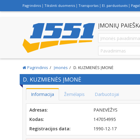
Pagrindinis
Tikslinti duomenis
Transportas
El. parduotuvės
Paga
ĮMONIŲ PAIEŠK
Pagrindinis
Įmonės
D. KUZMIENĖS ĮMONĖ
D. KUZMIENĖS ĮMONĖ
Informacija
Žemėlapis
Darbuotojai
Adresas:
PANEVĖŽYS
Kodas:
147054995
Registracijos data:
1990-12-17