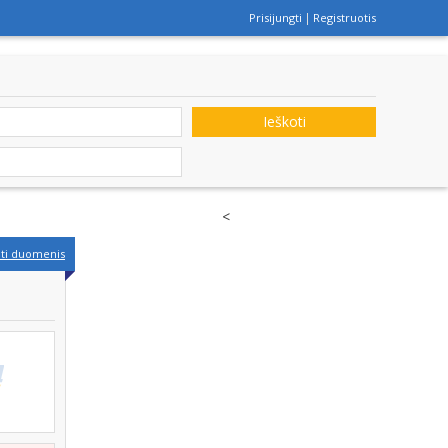
Prisijungti
Registruotis
Ieškoti
<
nti duomenis