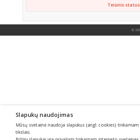
Teisinis status
© IN
Slapukų naudojimas
Mūsų svetainė naudoja slapukus (angl. cookies) tinkamam sve
tikslais.
Būtini slapukai yra privalomi tinkamam interneto svetainės