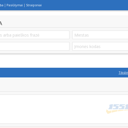
lba
Pasiūlymai
Straipsniai
A
Tiksli