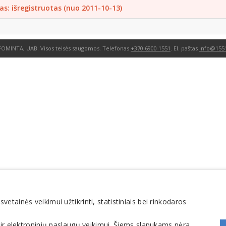
as: išregistruotas (nuo 2011-10-13)
FOMINTA, UAB. Visos teisės saugomos. Telefonas
+370 6900 1551
. El. paštas
info@1551
tainės veikimui užtikrinti, statistiniais bei rinkodaros
 ir elektroninių paslaugų veikimui. Šiems slapukams nėra