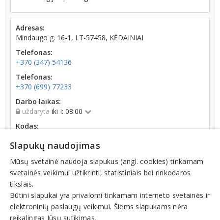
Adresas:
Mindaugo g. 16-1, LT-57458, KĖDAINIAI
Telefonas:
+370 (347) 54136
Telefonas:
+370 (699) 77233
Darbo laikas:
uždaryta
iki I: 08:00
Kodas:
161448738
Slapukų naudojimas
Registracijos data:
1997-11-12
Mūsų svetainė naudoja slapukus (angl. cookies) tinkamam
svetainės veikimui užtikrinti, statistiniais bei rinkodaros
tikslais.
Būtini slapukai yra privalomi tinkamam interneto svetainės ir
elektroninių paslaugų veikimui. Šiems slapukams nėra
reikalingas Jūsų sutikimas.