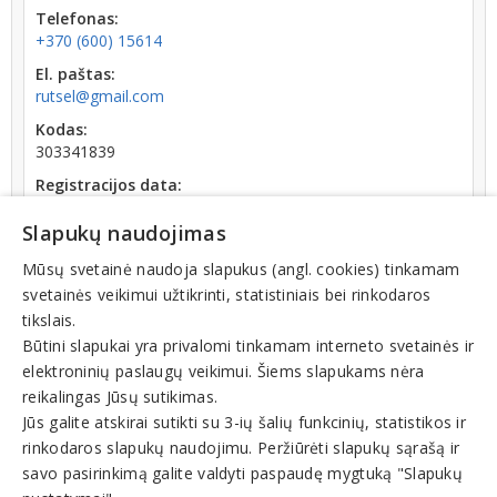
Telefonas:
+370 (600) 15614
El. paštas:
rutsel@gmail.com
Kodas:
303341839
Registracijos data:
2014-07-02
Slapukų naudojimas
Apyvarta:
453 €, pelnas po mokesčių -1 779,2 % (2018 m.)
Mūsų svetainė naudoja slapukus (angl. cookies) tinkamam
svetainės veikimui užtikrinti, statistiniais bei rinkodaros
tikslais.
Būtini slapukai yra privalomi tinkamam interneto svetainės ir
elektroninių paslaugų veikimui. Šiems slapukams nėra
reikalingas Jūsų sutikimas.
Teisinis statusas: išregistruotas (nuo 2024-06-28)
Jūs galite atskirai sutikti su 3-ių šalių funkcinių, statistikos ir
rinkodaros slapukų naudojimu. Peržiūrėti slapukų sąrašą ir
Veiklos sritys
savo pasirinkimą galite valdyti paspaudę mygtuką "Slapukų