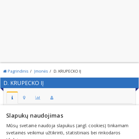
Pagrindinis
Įmonės
D. KRUPECKO IĮ
D. KRUPECKO IĮ
Adresas:
Slapukų naudojimas
UTENA
Mūsų svetainė naudoja slapukus (angl. cookies) tinkamam
Kodas:
svetainės veikimui užtikrinti, statistiniais bei rinkodaros
283820850