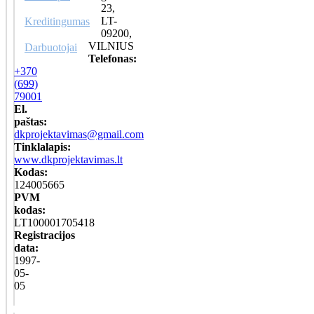
23,
LT-
Kreditingumas
09200,
VILNIUS
Darbuotojai
Telefonas:
+370
(699)
79001
El.
paštas:
dkprojektavimas@gmail.com
Tinklalapis:
www.dkprojektavimas.lt
Kodas:
124005665
PVM
kodas:
LT100001705418
Registracijos
data:
1997-
05-
05