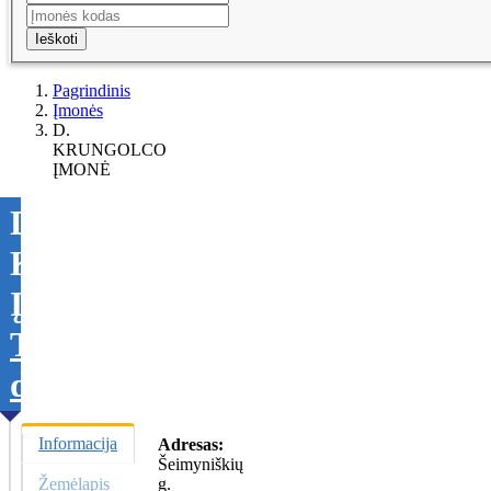
Ieškoti
Pagrindinis
Įmonės
D.
KRUNGOLCO
ĮMONĖ
D.
KRUNGOLCO
ĮMONĖ
Tikslinti
duomenis
Informacija
Adresas:
Šeimyniškių
Žemėlapis
g.