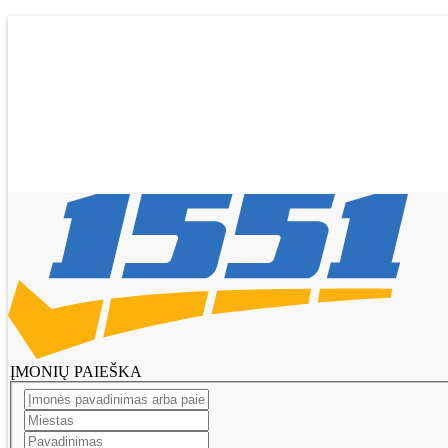
Pagrindinis
Tikslinti duomenis
Transportas
El. parduotuvės
Pagalba
Pasiūlymai
Straipsniai
Prisijungti
Registruotis
ĮMONIŲ PAIEŠKA