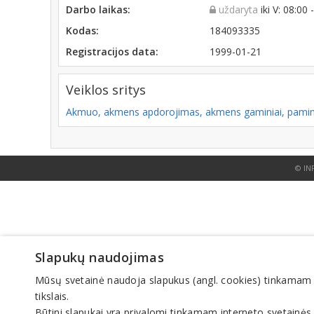
Darbo laikas:
uždaryta
iki V: 08:00
Kodas:
184093335
Registracijos data:
1999-01-21
Veiklos sritys
Akmuo, akmens apdorojimas, akmens gaminiai, pamin
© IN
Slapukų naudojimas
Mūsų svetainė naudoja slapukus (angl. cookies) tinkamam sve
tikslais.
Būtini slapukai yra privalomi tinkamam interneto svetainės