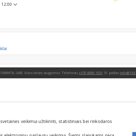
 - 12:00
klai
FOMINTA, UAB. Visos teisės saugomos. Telefonas
+370 6900 1551
. El. paštas
info@1551
tainės veikimui užtikrinti, statistiniais bei rinkodaros
 ir elektroninių paslaugų veikimui. Šiems slapukams nėra