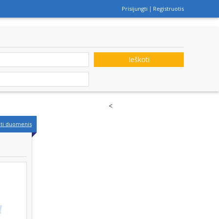
Prisijungti
Registruotis
Ieškoti
<
nti duomenis