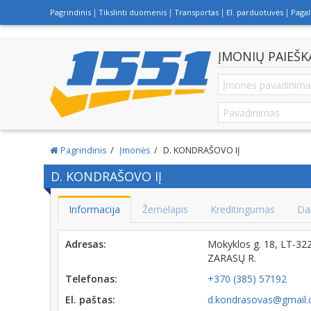
Pagrindinis
Tikslinti duomenis
Transportas
El. parduotuvės
Paga
ĮMONIŲ PAIEŠK
Pagrindinis
Įmonės
D. KONDRAŠOVO IĮ
D. KONDRAŠOVO IĮ
Informacija
Žemėlapis
Kreditingumas
Da
Adresas:
Mokyklos g. 18, LT-3
ZARASŲ R.
Telefonas:
+370 (385) 57192
El. paštas:
d.kondrasovas@gmail