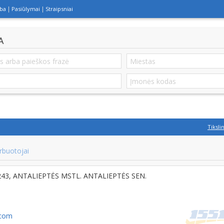
lba
Pasiūlymai
Straipsniai
A
Tiksli
rbuotojai
2243, ANTALIEPTĖS MSTL. ANTALIEPTĖS SEN.
.com