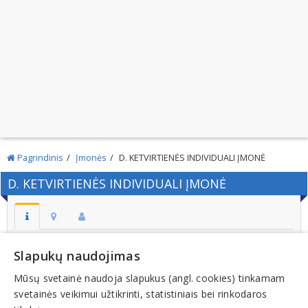
Pagrindinis
Įmonės
D. KETVIRTIENĖS INDIVIDUALI ĮMONĖ
D. KETVIRTIENĖS INDIVIDUALI ĮMONĖ
Adresas:
Slapukų naudojimas
KLAIPĖDA
Mūsų svetainė naudoja slapukus (angl. cookies) tinkamam
Kodas:
svetainės veikimui užtikrinti, statistiniais bei rinkodaros
140936951