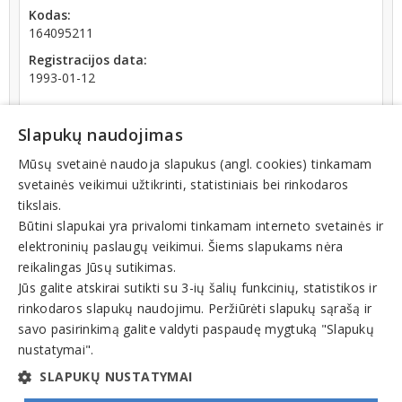
Kodas:
164095211
Registracijos data:
1993-01-12
Slapukų naudojimas
Mūsų svetainė naudoja slapukus (angl. cookies) tinkamam
svetainės veikimui užtikrinti, statistiniais bei rinkodaros
Teisinis statusas: išregistruotas (nuo 2024-01-30)
tikslais.
Būtini slapukai yra privalomi tinkamam interneto svetainės ir
Veiklos sritys
elektroninių paslaugų veikimui. Šiems slapukams nėra
reikalingas Jūsų sutikimas.
Buitinė technika
Jūs galite atskirai sutikti su 3-ių šalių funkcinių, statistikos ir
Buitinės technikos remontas
rinkodaros slapukų naudojimu. Peržiūrėti slapukų sąrašą ir
Kavinių, barų, restoranų įranga
savo pasirinkimą galite valdyti paspaudę mygtuką "Slapukų
nustatymai".
Šaldymo įranga, įrengimas
SLAPUKŲ NUSTATYMAI