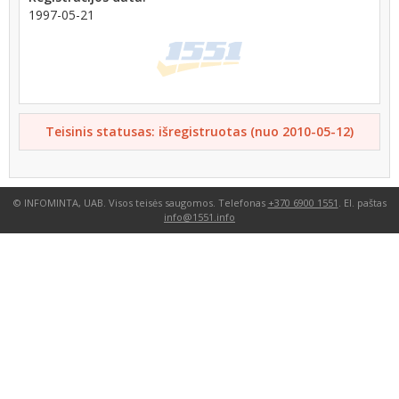
1997-05-21
Teisinis statusas: išregistruotas (nuo 2010-05-12)
© INFOMINTA, UAB. Visos teisės saugomos. Telefonas
+370 6900 1551
. El. paštas
info@1551.info