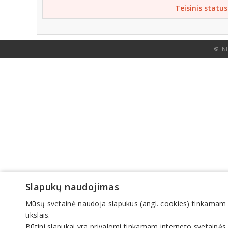
Teisinis status
© IN
Slapukų naudojimas
Mūsų svetainė naudoja slapukus (angl. cookies) tinkamam sve
tikslais.
Būtini slapukai yra privalomi tinkamam interneto svetainės