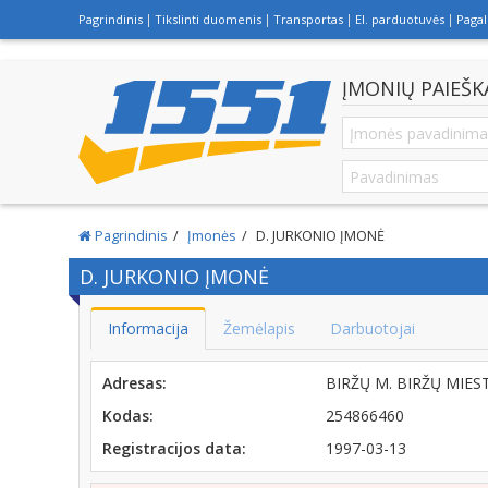
Pagrindinis
Tikslinti duomenis
Transportas
El. parduotuvės
Paga
ĮMONIŲ PAIEŠK
Pagrindinis
Įmonės
D. JURKONIO ĮMONĖ
D. JURKONIO ĮMONĖ
Informacija
Žemėlapis
Darbuotojai
Adresas:
BIRŽŲ M. BIRŽŲ MIES
Kodas:
254866460
Registracijos data:
1997-03-13