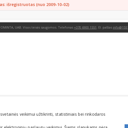
as: išregistruotas (nuo 2009-10-02)
FOMINTA, UAB. Visos teisės saugomos. Telefonas
+370 6900 1551
. El. paštas
info@1551
tainės veikimui užtikrinti, statistiniais bei rinkodaros
 ir elektroninių paslaugų veikimui. Šiems slapukams nėra