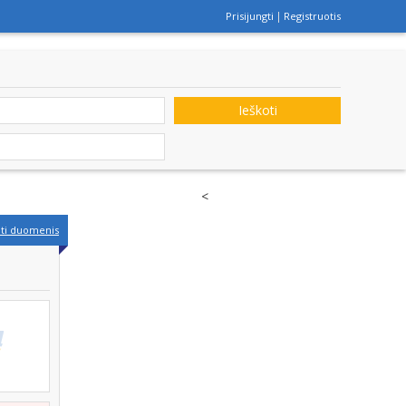
Prisijungti
Registruotis
Ieškoti
<
nti duomenis