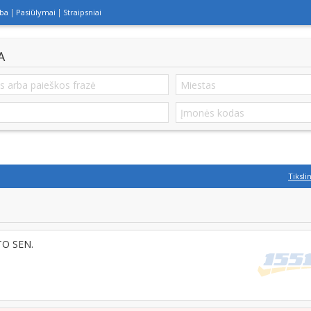
lba
Pasiūlymai
Straipsniai
A
Tiksli
TO SEN.