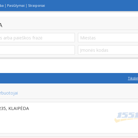
lba
Pasiūlymai
Straipsniai
A
Tiksli
rbuotojai
2235, KLAIPĖDA