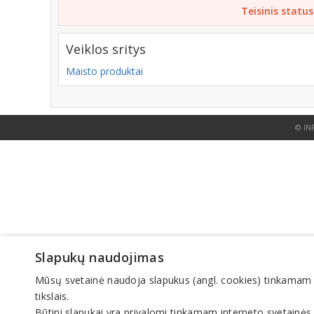
Teisinis status
Veiklos sritys
Maisto produktai
© IN
Slapukų naudojimas
Mūsų svetainė naudoja slapukus (angl. cookies) tinkamam sve
tikslais.
Būtini slapukai yra privalomi tinkamam interneto svetainės