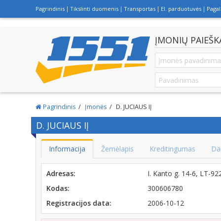
Pagrindinis
Tikslinti duomenis
Transportas
El. parduotuvės
Paga
ĮMONIŲ PAIEŠK
Pagrindinis
Įmonės
D. JUCIAUS IĮ
D. JUCIAUS IĮ
Informacija
Žemėlapis
Kreditingumas
Da
Adresas:
I. Kanto g. 14-6, LT-9
Kodas:
300606780
Registracijos data:
2006-10-12