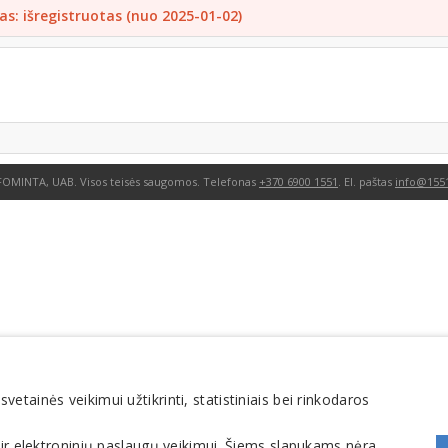
as: išregistruotas (nuo 2025-01-02)
FOMINTA, UAB. Visos teisės saugomos. Telefonas
+370 6900 1551
. El. paštas
info@1551
tainės veikimui užtikrinti, statistiniais bei rinkodaros
 ir elektroninių paslaugų veikimui. Šiems slapukams nėra