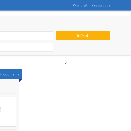
Prisijungti
Registruotis
Ieškoti
<
nti duomenis