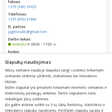
Faksas:
+370 (340) 59425
Telefonas:
+370 (650) 61886
El. paštas:
jagielosukis@gmail.com
Darbo laikas:
atidaryta
V: 08:00 - 17:00
Kodas:
183217260
Slapukų naudojimas
PVM kodas:
LT832172610
Mūsų svetainė naudoja slapukus (angl. cookies) tinkamam
svetainės veikimui užtikrinti, statistiniais bei rinkodaros
Registracijos data:
tikslais.
2001-12-19
Būtini slapukai yra privalomi tinkamam interneto svetainės ir
elektroninių paslaugų veikimui. Šiems slapukams nėra
reikalingas Jūsų sutikimas.
Jūs galite atskirai sutikti su 3-ių šalių funkcinių, statistikos ir
rinkodaros slapukų naudojimu. Peržiūrėti slapukų sąrašą ir