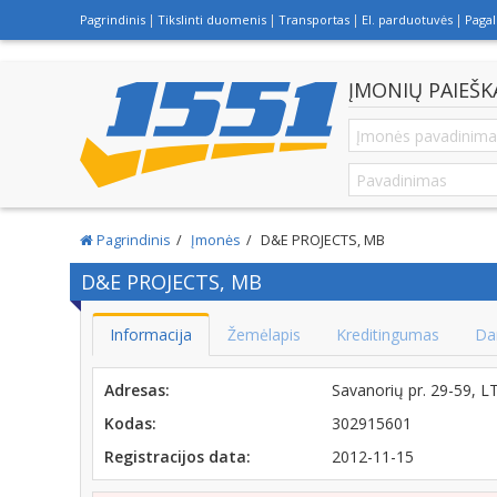
Pagrindinis
Tikslinti duomenis
Transportas
El. parduotuvės
Paga
ĮMONIŲ PAIEŠK
Pagrindinis
Įmonės
D&E PROJECTS, MB
D&E PROJECTS, MB
Informacija
Žemėlapis
Kreditingumas
Da
Adresas:
Savanorių pr. 29-59, 
Kodas:
302915601
Registracijos data:
2012-11-15