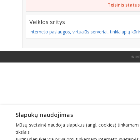
Teisinis status
Veiklos sritys
Interneto paslaugos, virtualūs serveriai, tinklalapių kūr
© IN
Slapukų naudojimas
Mūsų svetainė naudoja slapukus (angl. cookies) tinkamam sve
tikslais.
Būtini slapukai yra privalomi tinkamam interneto svetainės