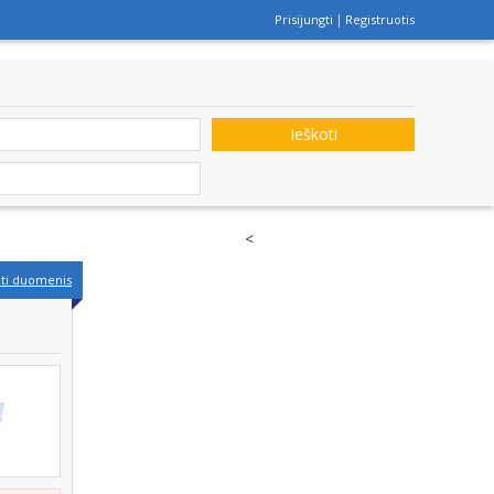
Prisijungti
Registruotis
Ieškoti
<
nti duomenis