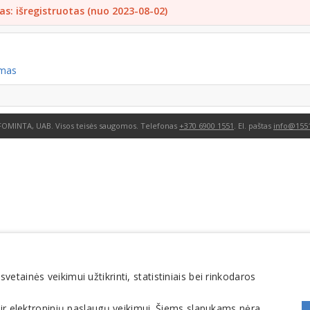
as: išregistruotas (nuo 2023-08-02)
imas
FOMINTA, UAB. Visos teisės saugomos. Telefonas
+370 6900 1551
. El. paštas
info@1551
tainės veikimui užtikrinti, statistiniais bei rinkodaros
 ir elektroninių paslaugų veikimui. Šiems slapukams nėra