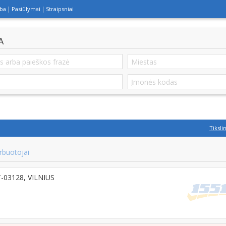
lba
Pasiūlymai
Straipsniai
A
Tiksli
rbuotojai
LT-03128, VILNIUS