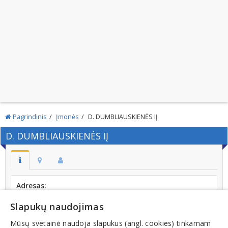
Pagrindinis
Įmonės
D. DUMBLIAUSKIENĖS IĮ
D. DUMBLIAUSKIENĖS IĮ
Adresas:
Statybininkų g. 46-29, LT-63424, ALYTUS
Slapukų naudojimas
Kodas:
249907610
Mūsų svetainė naudoja slapukus (angl. cookies) tinkamam