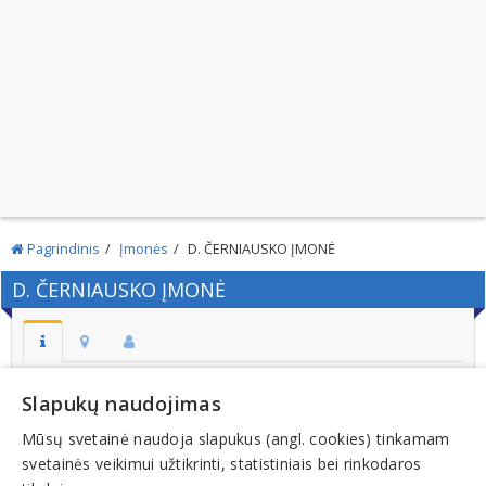
Pagrindinis
Įmonės
D. ČERNIAUSKO ĮMONĖ
D. ČERNIAUSKO ĮMONĖ
Adresas:
Slapukų naudojimas
PALANGA
Mūsų svetainė naudoja slapukus (angl. cookies) tinkamam
Kodas:
svetainės veikimui užtikrinti, statistiniais bei rinkodaros
124723690