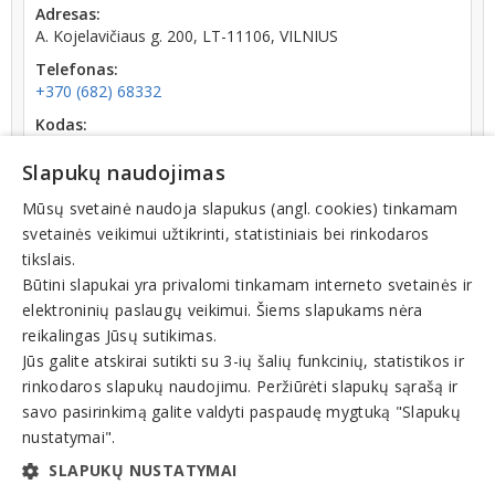
Adresas:
A. Kojelavičiaus g. 200, LT-11106, VILNIUS
Telefonas:
+370 (682) 68332
Kodas:
141744758
Slapukų naudojimas
Registracijos data:
1998-11-26
Mūsų svetainė naudoja slapukus (angl. cookies) tinkamam
svetainės veikimui užtikrinti, statistiniais bei rinkodaros
tikslais.
Būtini slapukai yra privalomi tinkamam interneto svetainės ir
elektroninių paslaugų veikimui. Šiems slapukams nėra
reikalingas Jūsų sutikimas.
Teisinis statusas: išregistruotas (nuo 2023-10-11)
Jūs galite atskirai sutikti su 3-ių šalių funkcinių, statistikos ir
rinkodaros slapukų naudojimu. Peržiūrėti slapukų sąrašą ir
Veiklos sritys
savo pasirinkimą galite valdyti paspaudę mygtuką "Slapukų
nustatymai".
Specializuota ir nespecializuota prekyba, parduotuvės
SLAPUKŲ NUSTATYMAI