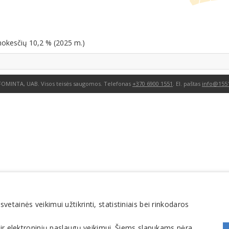
mokesčių 10,2 % (2025 m.)
FOMINTA, UAB. Visos teisės saugomos. Telefonas
+370 6900 1551
. El. paštas
info@1551
tainės veikimui užtikrinti, statistiniais bei rinkodaros
 ir elektroninių paslaugų veikimui. Šiems slapukams nėra