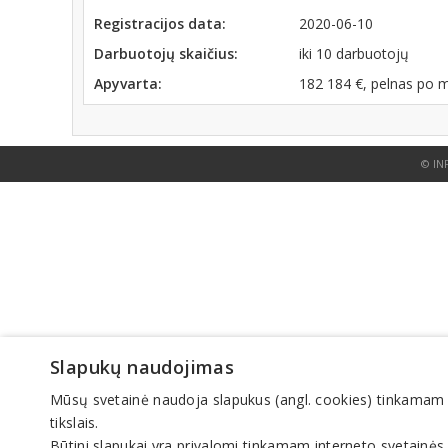
Registracijos data:
2020-06-10
Darbuotojų skaičius:
iki 10 darbuotojų
Apyvarta:
182 184 €, pelnas po 
© IN
Slapukų naudojimas
Mūsų svetainė naudoja slapukus (angl. cookies) tinkamam sve
tikslais.
Būtini slapukai yra privalomi tinkamam interneto svetainės