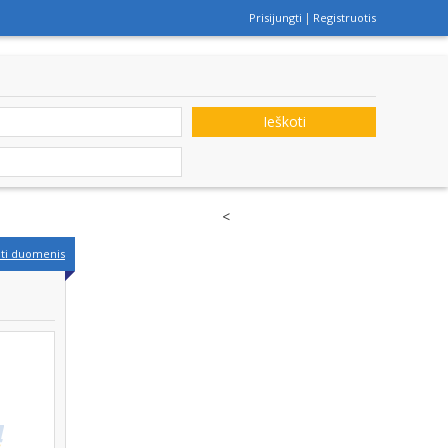
Prisijungti
Registruotis
Ieškoti
<
nti duomenis