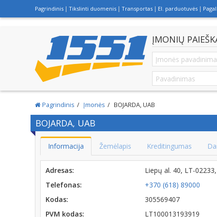
Pagrindinis
Tikslinti duomenis
Transportas
El. parduotuvės
Paga
ĮMONIŲ PAIEŠK
Pagrindinis
Įmonės
BOJARDA, UAB
BOJARDA, UAB
Informacija
Žemėlapis
Kreditingumas
Da
Adresas:
Liepų al. 40, LT-02233
Telefonas:
+370 (618) 89000
Kodas:
305569407
PVM kodas:
LT100013193919