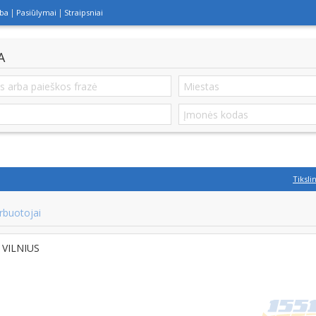
lba
Pasiūlymai
Straipsniai
A
Tiksli
rbuotojai
, VILNIUS