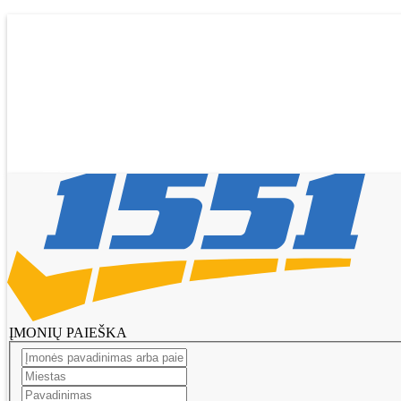
Pagrindinis
Tikslinti duomenis
Transportas
El. parduotuvės
Pagalba
Pasiūlymai
Straipsniai
Prisijungti
Registruotis
ĮMONIŲ PAIEŠKA