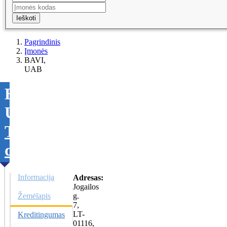
Ieškoti
Pagrindinis
Įmonės
BAVI,
UAB
BAVI,
UAB
Tikslinti
duomenis
Informacija
Adresas:
Jogailos
Žemėlapis
g.
7,
LT-
Kreditingumas
01116,