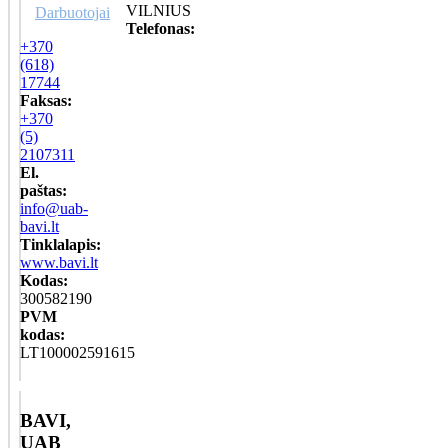
VILNIUS
Darbuotojai
Telefonas:
+370
(618)
17744
Faksas:
+370
(5)
2107311
El.
paštas:
info@uab-
bavi.lt
Tinklalapis:
www.bavi.lt
Kodas:
300582190
PVM
kodas:
LT100002591615
BAVI,
UAB