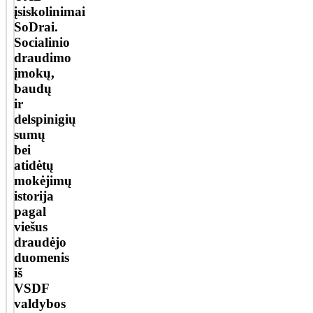
įsiskolinimai
SoDrai.
Socialinio
draudimo
įmokų,
baudų
ir
delspinigių
sumų
bei
atidėtų
mokėjimų
istorija
pagal
viešus
draudėjo
duomenis
iš
VSDF
valdybos