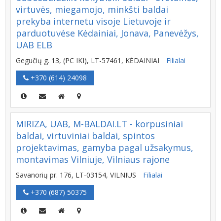
virtuvės, miegamojo, minkšti baldai
prekyba internetu visoje Lietuvoje ir
parduotuvėse Kėdainiai, Jonava, Panevėžys,
UAB ELB
Gegučių g. 13, (PC IKI), LT-57461, KĖDAINIAI
Filialai
+370 (614) 24098
MIRIZA, UAB, M-BALDAI.LT - korpusiniai
baldai, virtuviniai baldai, spintos
projektavimas, gamyba pagal užsakymus,
montavimas Vilniuje, Vilniaus rajone
Savanorių pr. 176, LT-03154, VILNIUS
Filialai
+370 (687) 50375