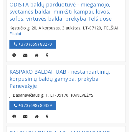
ODISTA baldų parduotuvė - miegamojo,
svetainės baldai, minkšti kampai, lovos,
sofos, virtuvės baldai prekyba Telšiuose
Kęstučio g. 20, A korpusas, 3 aukštas, LT-87120, TELŠIAI
Filialai
+370 (659) 88270
KASPARO BALDAI, UAB - nestandartinių,
korpusinių baldų gamyba, prekyba
Panevėžyje
J. Basanavičiaus g. 1, LT-35176, PANEVĖŽYS
+370 (698) 80339