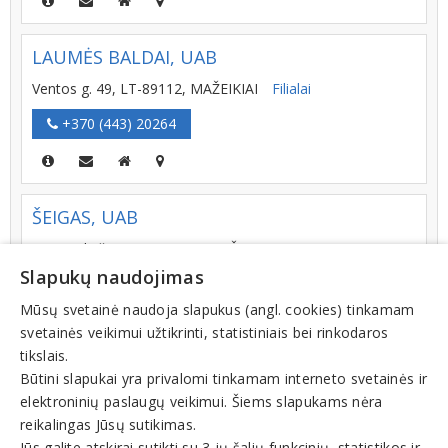
LAUMĖS BALDAI, UAB
Ventos g. 49, LT-89112, MAŽEIKIAI
Filialai
+370 (443) 20264
ŠEIGAS, UAB
K. Donelaičio g. 12, LT-78123, ŠIAULIAI
Slapukų naudojimas
+370 (698) 41628
Mūsų svetainė naudoja slapukus (angl. cookies) tinkamam
svetainės veikimui užtikrinti, statistiniais bei rinkodaros
tikslais.
INGADA, UAB
Būtini slapukai yra privalomi tinkamam interneto svetainės ir
elektroninių paslaugų veikimui. Šiems slapukams nėra
Cintjoniškių g. 11 A, LT-99116, ŠILUTĖ
Filialai
reikalingas Jūsų sutikimas.
+370 (441) 78324
Jūs galite atskirai sutikti su 3-ių šalių funkcinių, statistikos ir