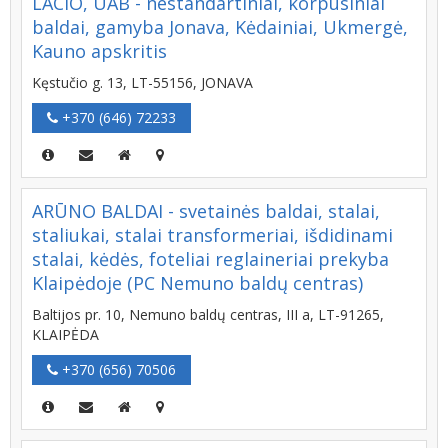
LACIO, UAB - nestandartiniai, korpusiniai
baldai, gamyba Jonava, Kėdainiai, Ukmergė,
Kauno apskritis
Kęstučio g. 13, LT-55156, JONAVA
+370 (646) 72233
ARŪNO BALDAI - svetainės baldai, stalai,
staliukai, stalai transformeriai, išdidinami
stalai, kėdės, foteliai reglaineriai prekyba
Klaipėdoje (PC Nemuno baldų centras)
Baltijos pr. 10, Nemuno baldų centras, III a, LT-91265,
KLAIPĖDA
+370 (656) 70506