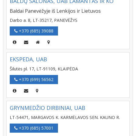
BALDŲ SALONAS, UAB LAMANTAS IR KO
Baldai Panevėžyje iš Lenkijos ir Lietuvos
Darbo a. 8, LT-35217, PANEVĖŽYS
+370 (685) 39088
EKSPEDA, UAB
Šilutės pl. 17, LT-91109, KLAIPĖDA
+370 (699) 56562
GRYNMEDŽIO DIRBINIAI, UAB
LT-54471, MARGAVOS K. KARMĖLAVOS SEN. KAUNO R.
+370 (685) 57001