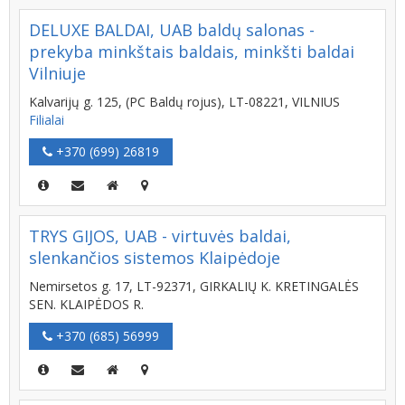
DELUXE BALDAI, UAB baldų salonas -
prekyba minkštais baldais, minkšti baldai
Vilniuje
Kalvarijų g. 125, (PC Baldų rojus), LT-08221, VILNIUS
Filialai
+370 (699) 26819
TRYS GIJOS, UAB - virtuvės baldai,
slenkančios sistemos Klaipėdoje
Nemirsetos g. 17, LT-92371, GIRKALIŲ K. KRETINGALĖS
SEN. KLAIPĖDOS R.
+370 (685) 56999