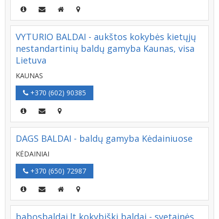
VYTURIO BALDAI - aukštos kokybės kietųjų
nestandartinių baldų gamyba Kaunas, visa
Lietuva
KAUNAS
+370 (602) 90385
DAGS BALDAI - baldų gamyba Kėdainiuose
KĖDAINIAI
+370 (650) 72987
babosbaldai.lt kokybiški baldai - svetainės,