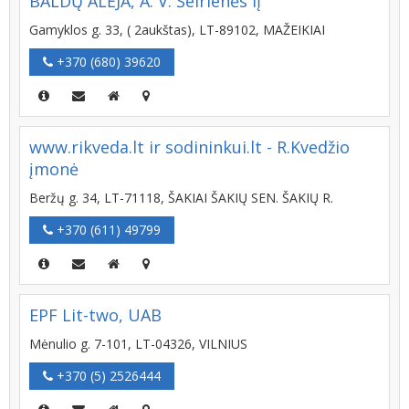
BALDŲ ALĖJA, A. V. Šeirienės IĮ
Gamyklos g. 33, ( 2aukštas), LT-89102, MAŽEIKIAI
+370 (680) 39620
www.rikveda.lt ir sodininkui.lt - R.Kvedžio
įmonė
Beržų g. 34, LT-71118, ŠAKIAI ŠAKIŲ SEN. ŠAKIŲ R.
+370 (611) 49799
EPF Lit-two, UAB
Mėnulio g. 7-101, LT-04326, VILNIUS
+370 (5) 2526444