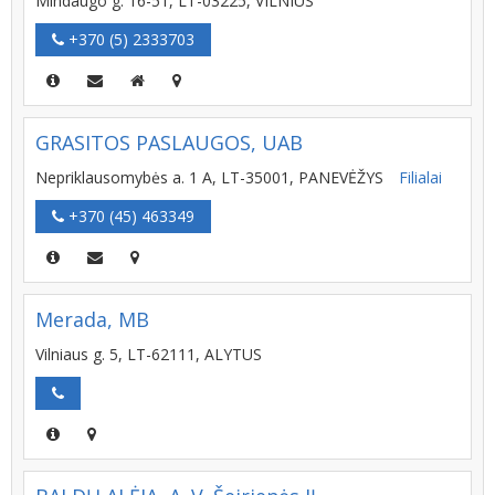
Mindaugo g. 16-51, LT-03225, VILNIUS
+370 (5) 2333703
GRASITOS PASLAUGOS, UAB
Nepriklausomybės a. 1 A, LT-35001, PANEVĖŽYS
Filialai
+370 (45) 463349
Merada, MB
Vilniaus g. 5, LT-62111, ALYTUS