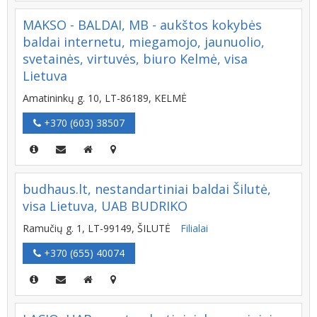
MAKSO - BALDAI, MB - aukštos kokybės
baldai internetu, miegamojo, jaunuolio,
svetainės, virtuvės, biuro Kelmė, visa
Lietuva
Amatininkų g. 10, LT-86189, KELMĖ
+370 (603) 38507
budhaus.lt, nestandartiniai baldai Šilutė,
visa Lietuva, UAB BUDRIKO
Ramučių g. 1, LT-99149, ŠILUTĖ
Filialai
+370 (655) 40074