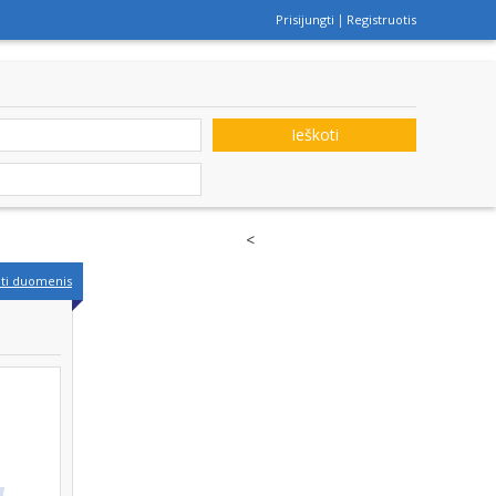
Prisijungti
Registruotis
Ieškoti
<
nti duomenis