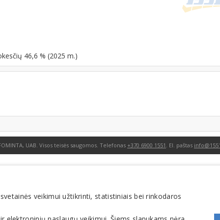
okesčių 46,6 % (2025 m.)
FOMINTA, UAB. Visos teisės saugomos. Telefonas
+370 6900 1551
. El. paštas
info@1551
tainės veikimui užtikrinti, statistiniais bei rinkodaros
 ir elektroninių paslaugų veikimui. Šiems slapukams nėra