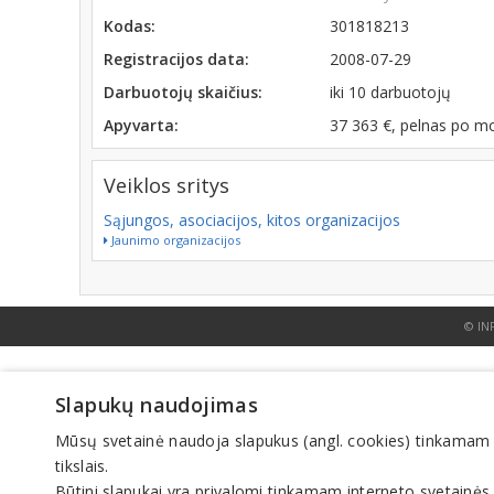
Kodas:
301818213
Registracijos data:
2008-07-29
Darbuotojų skaičius:
iki 10 darbuotojų
Apyvarta:
37 363 €, pelnas po m
Veiklos sritys
Sąjungos, asociacijos, kitos organizacijos
Jaunimo organizacijos
© IN
Slapukų naudojimas
Mūsų svetainė naudoja slapukus (angl. cookies) tinkamam sve
tikslais.
Būtini slapukai yra privalomi tinkamam interneto svetainės