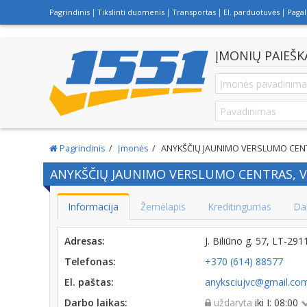
Pagrindinis
Tikslinti duomenis
Transportas
El. parduotuvės
Paga
ĮMONIŲ PAIEŠK
Pagrindinis
Įmonės
ANYKŠČIŲ JAUNIMO VERSLUMO CENT
ANYKŠČIŲ JAUNIMO VERSLUMO CENTRAS, V
Informacija
Žemėlapis
Kreditingumas
Da
Adresas:
J. Biliūno g. 57, LT-2
Telefonas:
+370 (614) 88577
El. paštas:
anyksciujvc@gmail.co
Darbo laikas:
uždaryta
iki I: 08:00