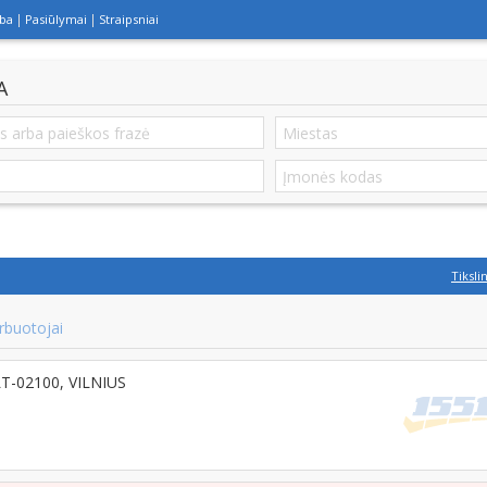
lba
Pasiūlymai
Straipsniai
A
Tiksli
rbuotojai
 LT-02100, VILNIUS