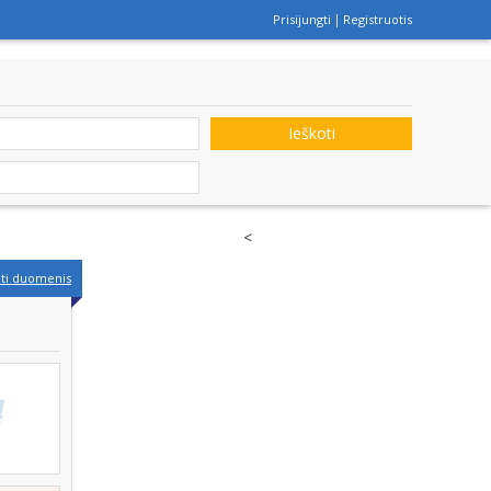
Prisijungti
Registruotis
Ieškoti
<
nti duomenis