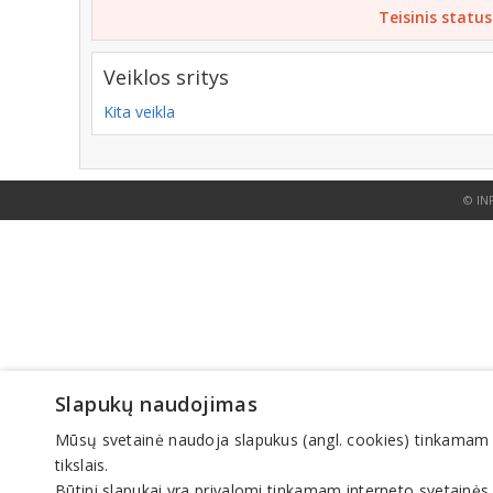
Teisinis status
Veiklos sritys
Kita veikla
© IN
Slapukų naudojimas
Mūsų svetainė naudoja slapukus (angl. cookies) tinkamam sve
tikslais.
Būtini slapukai yra privalomi tinkamam interneto svetainės