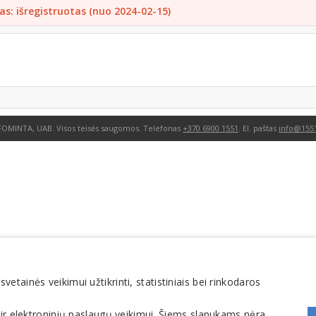
as: išregistruotas (nuo 2024-02-15)
FOMINTA, UAB. Visos teisės saugomos. Telefonas
+370 6900 1551
. El. paštas
info@1551
tainės veikimui užtikrinti, statistiniais bei rinkodaros
 ir elektroninių paslaugų veikimui. Šiems slapukams nėra