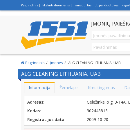
Pagrindinis
Tikslinti duomenis
Transportas
El. parduotuvės
Paga
ĮMONIŲ PAIEŠK
Pagrindinis
Įmonės
ALG CLEANING LITHUANIA, UAB
ALG CLEANING LITHUANIA, UAB
Informacija
Žemėlapis
Kreditingumas
Da
Adresas:
Geležinkelio g. 3-14A,
Kodas:
302448813
Registracijos data:
2009-10-20