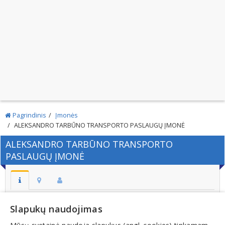
Pagrindinis
Įmonės
ALEKSANDRO TARBŪNO TRANSPORTO PASLAUGŲ ĮMONĖ
ALEKSANDRO TARBŪNO TRANSPORTO
PASLAUGŲ ĮMONĖ
Adresas:
Slapukų naudojimas
ŠEDUVOS M. ŠEDUVOS MIESTO SEN. RADVILIŠKIO R.