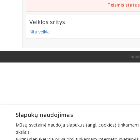
Teisinis status
Veiklos sritys
Kita veikla
© IN
Slapukų naudojimas
Mūsų svetainė naudoja slapukus (angl. cookies) tinkamam sve
tikslais.
Būtini slapukai yra privalomi tinkamam interneto svetainės