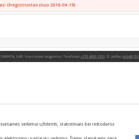
as: išregistruotas (nuo 2016-04-19)
FOMINTA, UAB. Visos teisės saugomos. Telefonas
+370 6900 1551
. El. paštas
info@1551
tainės veikimui užtikrinti, statistiniais bei rinkodaros
 ir elektroninių paslaugų veikimui. Šiems slapukams nėra