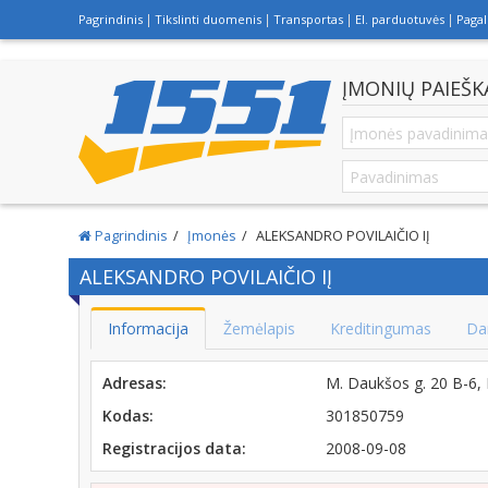
Pagrindinis
Tikslinti duomenis
Transportas
El. parduotuvės
Paga
ĮMONIŲ PAIEŠK
Pagrindinis
Įmonės
ALEKSANDRO POVILAIČIO IĮ
ALEKSANDRO POVILAIČIO IĮ
Informacija
Žemėlapis
Kreditingumas
Da
Adresas:
M. Daukšos g. 20 B-6
Kodas:
301850759
Registracijos data:
2008-09-08