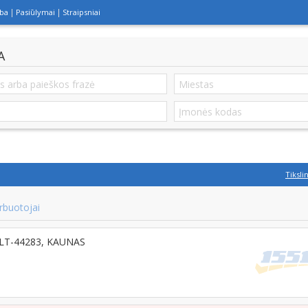
lba
Pasiūlymai
Straipsniai
A
Tiksli
rbuotojai
, LT-44283, KAUNAS