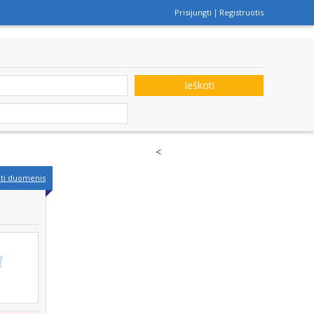
Prisijungti
Registruotis
Ieškoti
<
nti duomenis