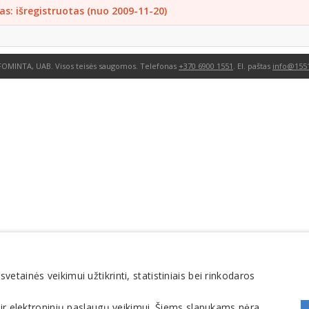
as: išregistruotas (nuo 2009-11-20)
FOMINTA, UAB. Visos teisės saugomos. Telefonas
+370 6900 1551
. El. paštas
info@1551
tainės veikimui užtikrinti, statistiniais bei rinkodaros
 ir elektroninių paslaugų veikimui. Šiems slapukams nėra