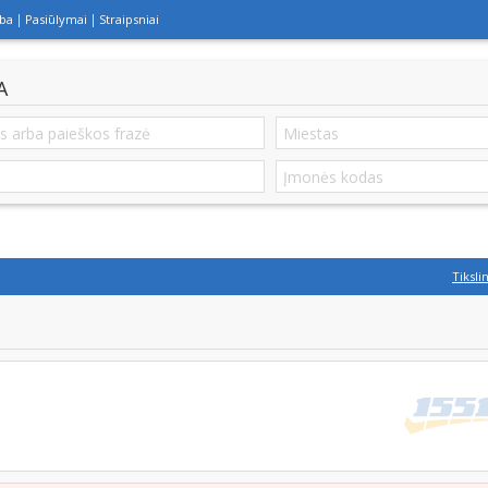
lba
Pasiūlymai
Straipsniai
A
Tiksli