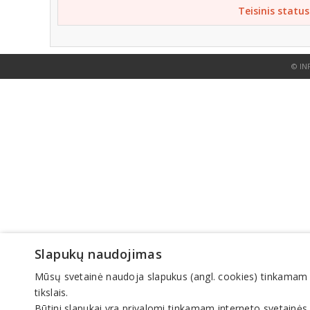
Teisinis status
© IN
Slapukų naudojimas
Mūsų svetainė naudoja slapukus (angl. cookies) tinkamam sve
tikslais.
Būtini slapukai yra privalomi tinkamam interneto svetainės