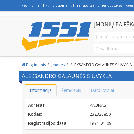
Pagrindinis
Tikslinti duomenis
Transportas
El. parduotuvės
Paga
ĮMONIŲ PAIEŠK
Pagrindinis
Įmonės
ALEKSANDRO GALAUNĖS SIUVYKLA
ALEKSANDRO GALAUNĖS SIUVYKLA
Informacija
Žemėlapis
Darbuotojai
Adresas:
KAUNAS
Kodas:
232320850
Registracijos data:
1991-01-09