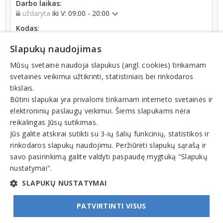
Darbo laikas:
uždaryta
iki V: 09:00 - 20:00
Kodas:
304245594
Slapukų naudojimas
Registracijos data:
2016-05-06
Mūsų svetainė naudoja slapukus (angl. cookies) tinkamam
svetainės veikimui užtikrinti, statistiniais bei rinkodaros
Apyvarta:
tikslais.
0 € (2024 m.)
Būtini slapukai yra privalomi tinkamam interneto svetainės ir
elektroninių paslaugų veikimui. Šiems slapukams nėra
reikalingas Jūsų sutikimas.
Jūs galite atskirai sutikti su 3-ių šalių funkcinių, statistikos ir
rinkodaros slapukų naudojimu. Peržiūrėti slapukų sąrašą ir
Veiklos sritys
savo pasirinkimą galite valdyti paspaudę mygtuką "Slapukų
nustatymai".
Mokymo centrai, mokymai, kursai
SLAPUKŲ NUSTATYMAI
PATVIRTINTI VISUS
© INFOMINTA, UAB. Visos teisės saugomos. Telefonas
+370 6900 1551
. El. paštas
info@1551.info