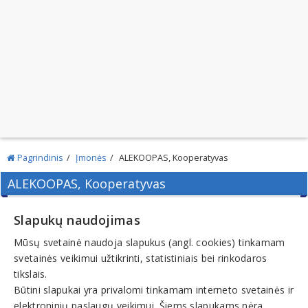
Pagrindinis
Įmonės
ALEKOOPAS, Kooperatyvas
ALEKOOPAS, Kooperatyvas
Slapukų naudojimas
Mūsų svetainė naudoja slapukus (angl. cookies) tinkamam
Adresas:
svetainės veikimui užtikrinti, statistiniais bei rinkodaros
E. Fryko g. 20-2, LT-44229, KAUNAS
tikslais.
Kodas:
Būtini slapukai yra privalomi tinkamam interneto svetainės ir
300553406
elektroninių paslaugų veikimui. Šiems slapukams nėra