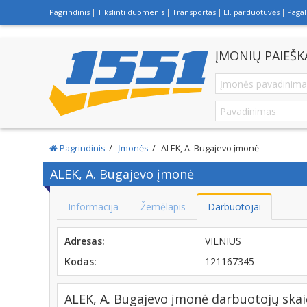
Pagrindinis
Tikslinti duomenis
Transportas
El. parduotuvės
Paga
ĮMONIŲ PAIEŠK
Pagrindinis
Įmonės
ALEK, A. Bugajevo įmonė
ALEK, A. Bugajevo įmonė
Informacija
Žemėlapis
Darbuotojai
Adresas:
VILNIUS
Kodas:
121167345
ALEK, A. Bugajevo įmonė darbuotojų skai