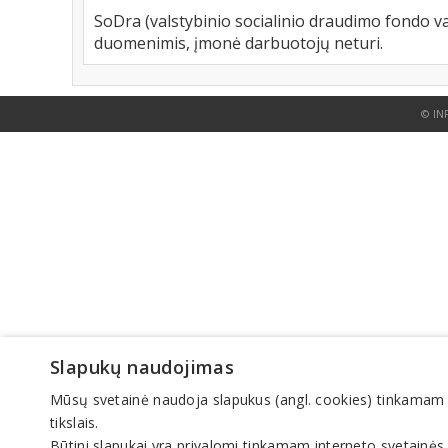
SoDra (valstybinio socialinio draudimo fondo va
duomenimis, įmonė darbuotojų neturi.
© IN
Slapukų naudojimas
Mūsų svetainė naudoja slapukus (angl. cookies) tinkamam sve
tikslais.
Būtini slapukai yra privalomi tinkamam interneto svetainės