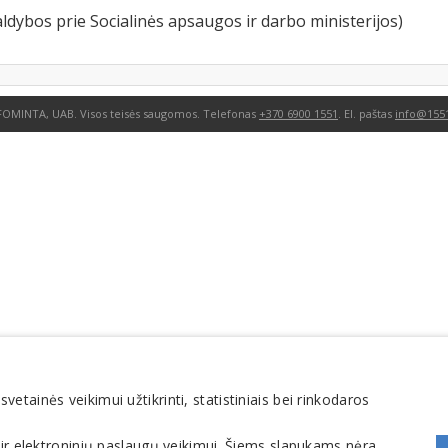
ldybos prie Socialinės apsaugos ir darbo ministerijos)
FOMINTA, UAB. Visos teisės saugomos. Telefonas
+370 6900 1551
. El. paštas
info@1551
tainės veikimui užtikrinti, statistiniais bei rinkodaros
 ir elektroninių paslaugų veikimui. Šiems slapukams nėra