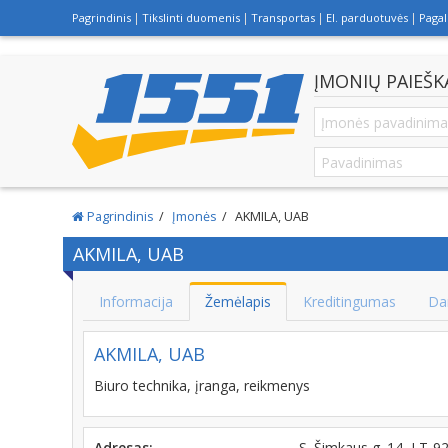
Pagrindinis
Tikslinti duomenis
Transportas
El. parduotuvės
Paga
ĮMONIŲ PAIEŠK
Pagrindinis
Įmonės
AKMILA, UAB
AKMILA, UAB
Informacija
Žemėlapis
Kreditingumas
Da
AKMILA, UAB
Biuro technika, įranga, reikmenys
Adresas:
S. Šimkaus g. 14, LT-