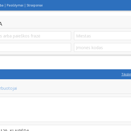
lba
Pasiūlymai
Straipsniai
A
Tiksli
rbuotojai
92129, KLAIPĖDA