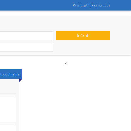
Prisijungti
Registruotis
Ieškoti
<
nti duomenis