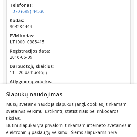
Telefonas:
+370 (698) 44530
Kodas:
304284444
PVM kodas:
LT100010385415
Registracijos data:
2016-06-09
Darbuotojų skaičius:
11 - 20 darbuotojų
Atlyginimų vidurkis:
4 169,87 € (2026 m. 06 mėn.)
Slapukų naudojimas
SoDra įmokų suma:
10 757,17 € (2026 m. 06 mėn.)
Mūsų svetainė naudoja slapukus (angl. cookies) tinkamam
svetainės veikimui užtikrinti, statistiniais bei rinkodaros
Apyvarta:
tikslais.
833 690 €, pelnas po mokesčių 4,7 % (2025 m.)
Būtini slapukai yra privalomi tinkamam interneto svetainės ir
elektroninių paslaugų veikimui. Šiems slapukams nėra