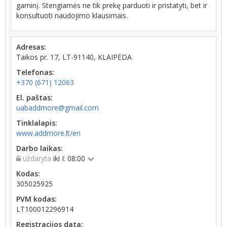
gaminį. Stengiamės ne tik prekę parduoti ir pristatyti, bet ir
konsultuoti naudojimo klausimais.
Adresas:
Taikos pr. 17, LT-91140, KLAIPĖDA
Telefonas:
+370 (671) 12063
El. paštas:
uabaddmore@gmail.com
Tinklalapis:
www.addmore.lt/en
Darbo laikas:
uždaryta
iki I: 08:00
Kodas:
305025925
PVM kodas:
LT100012296914
Registracijos data: