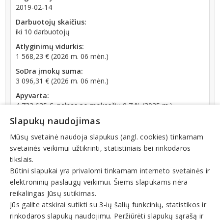
2019-02-14
Darbuotojų skaičius:
iki 10 darbuotojų
Atlyginimų vidurkis:
1 568,23 € (2026 m. 06 mėn.)
SoDra įmokų suma:
3 096,31 € (2026 m. 06 mėn.)
Apyvarta:
4 722 625 €, pelnas po mokesčių 0,7 % (2025 m.)
Slapukų naudojimas
Mūsų svetainė naudoja slapukus (angl. cookies) tinkamam
svetainės veikimui užtikrinti, statistiniais bei rinkodaros
tikslais.
Veiklos sritys
Būtini slapukai yra privalomi tinkamam interneto svetainės ir
elektroninių paslaugų veikimui. Šiems slapukams nėra
Fotografijos paslaugos
reikalingas Jūsų sutikimas.
Foto įrangos nuoma
Jūs galite atskirai sutikti su 3-ių šalių funkcinių, statistikos ir
Fotografijos prekės
rinkodaros slapukų naudojimu. Peržiūrėti slapukų sąrašą ir
Fotoaparatų priedai