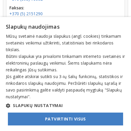
Faksas:
+370 (5) 2151290
El. paštas:
Slapukų naudojimas
info@rezidencija.lt
Mūsų svetainė naudoja slapukus (angl. cookies) tinkamam
Tinklalapis:
svetainės veikimui užtikrinti, statistiniais bei rinkodaros
www.rezidencija.lt
tikslais.
Būtini slapukai yra privalomi tinkamam interneto svetainės ir
elektroninių paslaugų veikimui. Šiems slapukams nėra
reikalingas Jūsų sutikimas.
Jūs galite atskirai sutikti su 3-ių šalių funkcinių, statistikos ir
Veiklos sritys
rinkodaros slapukų naudojimu. Peržiūrėti slapukų sąrašą ir
Kavinės, barai, restoranai
savo pasirinkimą galite valdyti paspaudę mygtuką "Slapukų
nustatymai".
Pobūvių organizavimas, salių, patalpų nuoma
SLAPUKŲ NUSTATYMAI
PATVIRTINTI VISUS
© INFOMINTA, UAB. Visos teisės saugomos. Telefonas
+370 6900 1551
. El. paštas
info@1551.info