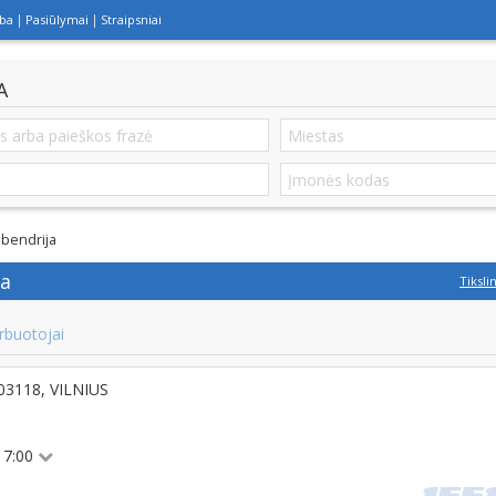
lba
Pasiūlymai
Straipsniai
A
 bendrija
ja
Tiksli
rbuotojai
-03118, VILNIUS
 17:00