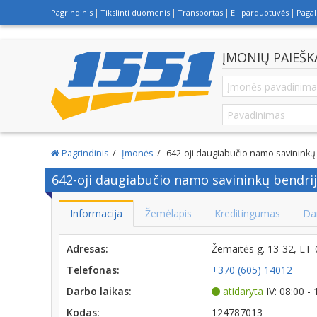
Pagrindinis
Tikslinti duomenis
Transportas
El. parduotuvės
Paga
ĮMONIŲ PAIEŠK
Pagrindinis
Įmonės
642-oji daugiabučio namo savininkų
642-oji daugiabučio namo savininkų bendri
Informacija
Žemėlapis
Kreditingumas
Da
Adresas:
Žemaitės g. 13-32, LT
Telefonas:
+370 (605) 14012
Darbo laikas:
atidaryta
IV: 08:00 -
Kodas:
124787013