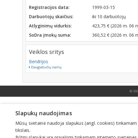
Registracijos data:
1999-03-15
Darbuotojų skaičius:
iki 10 darbuotojų
Atlyginimų vidurkis:
423,75 € (2026 m. 06 
SoDra įmokų suma:
360,52 € (2026 m. 06 
Veiklos sritys
Bendrijos
Daugiabučių namų
© IN
Slapukų naudojimas
Mūsų svetainė naudoja slapukus (angl. cookies) tinkamam sve
tikslais.
Būtini slapukai yra privalomi tinkamam interneto svetainės