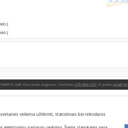
mėn.)
mėn.)
FOMINTA, UAB. Visos teisės saugomos. Telefonas
+370 6900 1551
. El. paštas
info@1551
tainės veikimui užtikrinti, statistiniais bei rinkodaros
 ir elektroninių paslaugų veikimui. Šiems slapukams nėra