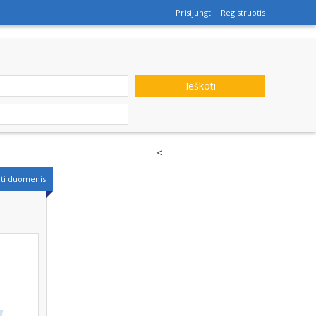
Prisijungti
Registruotis
Ieškoti
<
nti duomenis