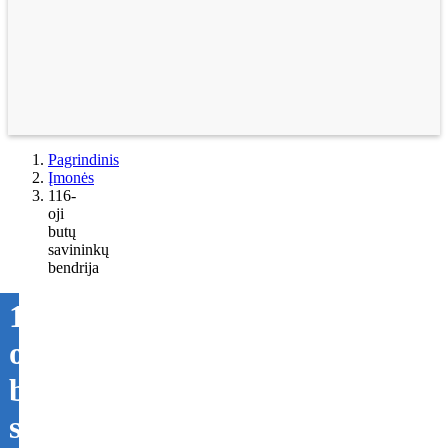
Pagrindinis
Įmonės
116-
oji
butų
savininkų
bendrija
116-
oji
butų
savininkų