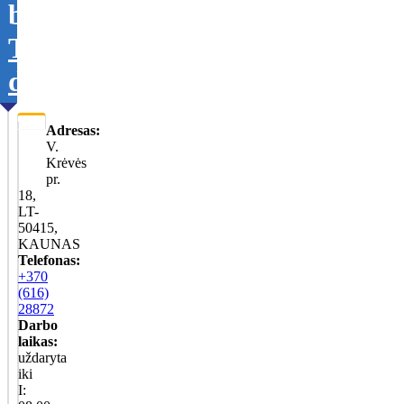
bendrija
Tikslinti
duomenis
Adresas:
V.
Krėvės
pr.
18,
LT-
50415,
KAUNAS
Telefonas:
+370
(616)
28872
Darbo
laikas:
uždaryta
iki
I: