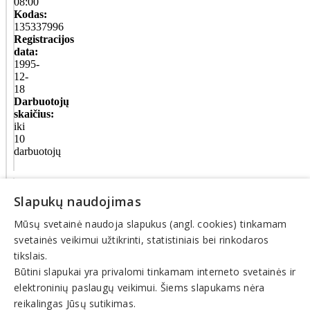
08:00
Kodas:
135337996
Registracijos
data:
1995-
12-
18
Darbuotojų
skaičius:
iki
10
darbuotojų
Veiklos
Slapukų naudojimas
sritys
Mūsų svetainė naudoja slapukus (angl. cookies) tinkamam
Bendrijos
svetainės veikimui užtikrinti, statistiniais bei rinkodaros
Daugiabučių
tikslais.
namų
Būtini slapukai yra privalomi tinkamam interneto svetainės ir
elektroninių paslaugų veikimui. Šiems slapukams nėra
© INFOMINTA, UAB. Visos teisės saugomos. Telefonas
+370
reikalingas Jūsų sutikimas.
6900 1551
. El. paštas
info@1551.info