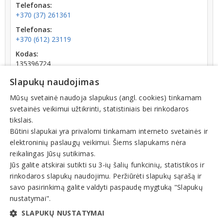
Telefonas:
+370 (37) 261361
Telefonas:
+370 (612) 23119
Kodas:
135396724
Registracijos data:
Slapukų naudojimas
1996-06-12
Mūsų svetainė naudoja slapukus (angl. cookies) tinkamam
Darbuotojų skaičius:
svetainės veikimui užtikrinti, statistiniais bei rinkodaros
iki 10 darbuotojų
tikslais.
Būtini slapukai yra privalomi tinkamam interneto svetainės ir
elektroninių paslaugų veikimui. Šiems slapukams nėra
reikalingas Jūsų sutikimas.
Jūs galite atskirai sutikti su 3-ių šalių funkcinių, statistikos ir
rinkodaros slapukų naudojimu. Peržiūrėti slapukų sąrašą ir
Veiklos sritys
savo pasirinkimą galite valdyti paspaudę mygtuką "Slapukų
Kita veikla
nustatymai".
Kita narystės organizacijų veikla
SLAPUKŲ NUSTATYMAI