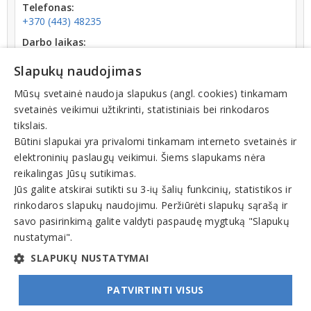
Telefonas:
+370 (443) 48235
Darbo laikas:
uždaryta
iki I: 08:00
Slapukų naudojimas
Kodas:
191274923
Mūsų svetainė naudoja slapukus (angl. cookies) tinkamam
svetainės veikimui užtikrinti, statistiniais bei rinkodaros
Registracijos data:
tikslais.
1999-10-19
Būtini slapukai yra privalomi tinkamam interneto svetainės ir
elektroninių paslaugų veikimui. Šiems slapukams nėra
reikalingas Jūsų sutikimas.
Jūs galite atskirai sutikti su 3-ių šalių funkcinių, statistikos ir
rinkodaros slapukų naudojimu. Peržiūrėti slapukų sąrašą ir
Veiklos sritys
savo pasirinkimą galite valdyti paspaudę mygtuką "Slapukų
nustatymai".
Religinės organizacijos, bendruomenės, bažnyčios
SLAPUKŲ NUSTATYMAI
PATVIRTINTI VISUS
© INFOMINTA, UAB. Visos teisės saugomos. Telefonas
+370 6900 1551
. El. paštas
info@1551.info