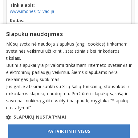
Tinklalapis:
www.imones.lt/livadija
Kodas:
300088722
Slapukų naudojimas
Registracijos data:
2005-02-15
Mūsų svetainė naudoja slapukus (angl. cookies) tinkamam
svetainės veikimui užtikrinti, statistiniais bei rinkodaros
tikslais.
Būtini slapukai yra privalomi tinkamam interneto svetainės ir
elektroninių paslaugų veikimui. Šiems slapukams nėra
reikalingas Jūsų sutikimas.
Teisinis statusas: išregistruotas (nuo 2022-04-21)
Jūs galite atskirai sutikti su 3-ių šalių funkcinių, statistikos ir
rinkodaros slapukų naudojimu. Peržiūrėti slapukų sąrašą ir
Veiklos sritys
savo pasirinkimą galite valdyti paspaudę mygtuką "Slapukų
nustatymai".
Medicinos paslaugos, klinikos, ligoninės, poliklinikos
SLAPUKŲ NUSTATYMAI
PATVIRTINTI VISUS
© INFOMINTA, UAB. Visos teisės saugomos. Telefonas
+370 6900 1551
. El. paštas